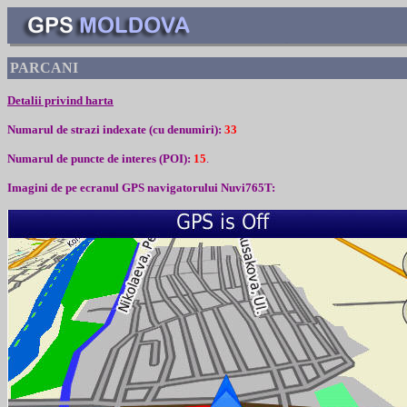
PARCA
NI
Detalii privind harta
Numarul de strazi indexate (cu denumiri):
33
Numarul de puncte de interes (
POI):
15
.
Imagini de pe ecranul
GPS
navigatorului
Nuvi765T: