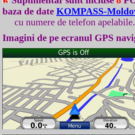
Suplimentar sunt incluse
8
POI
baza de date
K
OMPASS-Moldo
cu numere de telefon apelabile
Imagini de pe ecranul
GPS
navi