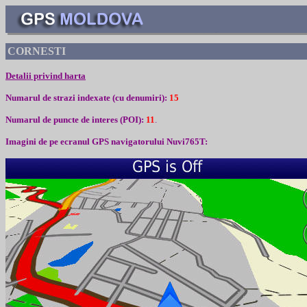
CORNESTI
Detalii privind harta
Numarul de strazi indexate (cu denumiri):
1
5
Numarul de puncte de interes (
POI):
11
.
Imagini de pe ecranul
GPS
navigatorului
Nuvi765T: