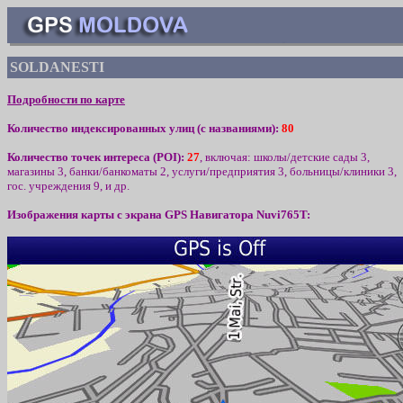
SOLDANEST
I
Подробности по карте
Количество индексированных улиц (с названиями):
80
Количество точек интереса (
POI):
2
7
,
включая
:
школы/детские сады
3
,
магазины
3
, банки/банкоматы
2
,
услуги/предприятия 3, больницы/клиники
3
,
гос. учреждения
9
, и др.
Изображения карты с экрана
GPS
Навигатора
Nuvi765T: