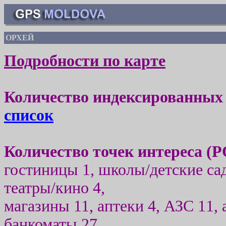
ОРХЕЙ
Подробности по карте
Количество индексированных 
список
Количество точек интереса (
P
гостиницы
1
, школы/детские са
театры/кино
4
,
магазины
11
, аптеки
4
, АЗС 1
1
,
банкоматы
2
7,