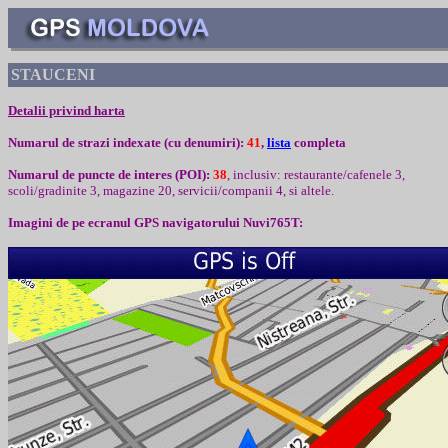
STAUCENI
Detalii privind harta
Numarul de strazi indexate (cu denumiri):
41
,
lista
completa
Numarul de puncte de interes (
POI):
38
,
inclusiv
:
restaurante/cafenele 3,
scoli/gradinite 3, magazine 20, servicii/companii 4, si altele.
Imagini de pe ecranul
GPS
navigatorului
Nuvi765T: