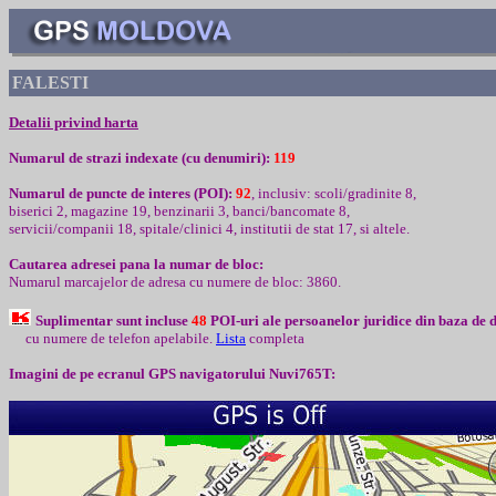
FALESTI
Detalii privind harta
Numarul de strazi indexate (cu denumiri):
119
Numarul de puncte de interes (
POI):
92
,
inclusiv
:
scoli/gradinite 8,
biserici 2, magazine 19, benzinarii 3, banci/bancomate 8,
servicii/companii 18, spitale/clinici 4, institutii de stat 17, si altele.
Cautarea adresei pana la numar de bloc:
Numarul marcajelor de adresa cu numere de bloc: 3860.
Suplimentar sunt incluse
48
POI-uri ale persoanelor juridice din baza de 
cu numere de telefon apelabile
.
L
ista
completa
Imagini de pe ecranul
GPS
navigatorului
Nuvi765T: