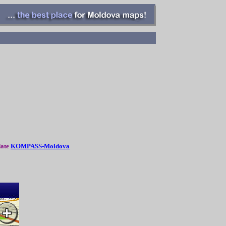
date
K
OMPASS-Moldova