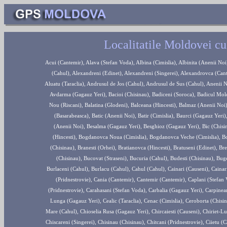
Localitatile
Moldovei cu 
Acui (Cantemir), Alava (Stefan Voda), Albina (Cimislia), Albinita (Anenii Noi), Albota de Jos (Taraclia), Albota de Sus (Taraclia), Alexanderfeld (Cahul), Alexandreni (Edinet), Alexandreni (Singerei), Alexandrovca (Cantemir), Alexandru Ioan Cuza (Cahul), Alexeevca (Gagauz Yeri), Aluatu (Taraclia), Andrusul de Jos (Cahul), Andrusul de Sus (Cahul), Anenii Noi (Anenii Noi), Antonesti (Stefan Voda), Artimonovca (Cimislia), Avdarma (Gagauz Yeri), Bacioi (Chisinau), Badiceni (Soroca), Badicul Moldovenesc (Cahul), Baimaclia (Cantemir), Baius (Leova), Balanul Nou (Riscani), Balatina (Glodeni), Balceana (Hincesti), Balmaz (Anenii Noi), Baltata (Criuleni), Balti (Balti), Bardar (Ialoveni), Basarabeasca (Basarabeasca), Batic (Anenii Noi), Batir (Cimislia), Baurci (Gagauz Yeri), Baurci Moldoveni (Cahul), Bender (Pridnestrovie), Beriozchi (Anenii Noi), Besalma (Gagauz Yeri), Besghioz (Gagauz Yeri), Bic (Chisinau), Biruinta (Singerei), Blijnii Hutor (Pridnestrovie), Bobeica (Hincesti), Bogdanovca Noua (Cimislia), Bogdanovca Veche (Cimislia), Boghiceni (Hincesti), Borceag (Cahul), Bozieni (Hincesti), Braila (Chisinau), Branesti (Orhei), Bratianovca (Hincesti), Bratuseni (Edinet), Brezoaia (Stefan Voda), Briceni (Briceni), Brinza (Cahul), Bubuieci (Chisinau), Bucovat (Straseni), Bucuria (Cahul), Budesti (Chisinau), Bugeac (Gagauz Yeri), Bulboaca (Anenii Noi), Buneti (Chisinau), Burlaceni (Cahul), Burlacu (Cahul), Cahul (Cahul), Cainari (Causeni), Cainari SCF (Causeni), Cairaclia (Taraclia), Calarasi (Calarasi), Camenca (Pridnestrovie), Cania (Cantemir), Cantemir (Cantemir), Caplani (Stefan Voda), Capriana (Straseni), Carabiber (Basarabeasca), Caragas (Pridnestrovie), Carahasani (Stefan Voda), Carbalia (Gagauz Yeri), Carpineanca (Hincesti), Causeni (Causeni), Cazaclia (Gagauz Yeri), Ceadir Lunga (Gagauz Yeri), Cealic (Taraclia), Cenac (Cimislia), Ceroborta (Chisinau), Cheltuitori (Chisinau), Chetrosica Veche (Edinet), Chioselia Mare (Cahul), Chioselia Rusa (Gagauz Yeri), Chircaiesti (Causeni), Chiriet-Lunga (Gagauz Yeri), Chirilovca (Taraclia), Chirsova (Gagauz Yeri), Chiscareni (Singerei), Chisinau (Chisinau), Chitcani (Pridnestrovie), Ciietu (Cantemir), Cimislia (Cimislia), Ciobanovca (Anenii Noi), Cioburciu (Stefan Voda), Cioc Maidan (Gagauz Yeri), Ciorescu (Chisinau), Ciorna (Rezina), Cirnatenii Noi (Causeni), Cislita Prut (Cahul), Cismea (Orhei), Cismichioi (Gagauz Yeri), Ciuciuleni (Hincesti), Ciumai (Taraclia), Cocieri (Dubasari), Cociulia Noua (Leova), Codru (Chisinau), Cojusna (Straseni), Colibasi (Cahul), Colonita (Chisinau), Comrat (Gagauz Yeri), Condrita (Chisinau), Congaz (Gagauz Yeri), Congazcicul de Jos (Gagauz Yeri), Congazcicul de Sus (Gagauz Yeri), Constantinovca (Causeni), Copaceni (Singerei), Copanca (Causeni), Copceac (Gagauz Yeri), Corlateni (Riscani), Cornesti, oras (Ungheni), Coroliovca (Hincesti), Corotna (Pridnestrovie), Corpaci (Edinet), Corten (Taraclia), Cortenul Nou (Taraclia), Cosauti (Soroca), Coscalia (Causeni), Cosnita (Dubasari), Costesti (Ialoveni), Costesti [vama] (Riscani), Cotihana (Cahul), Cotova (Drochia), Cotovscoe (Gagauz Yeri), Crasnaia Gorca (Pridnestrovie), Crasnoe, Slob. (Pridnestrovie), Cretoaia (Anenii Noi), Cricova (Chisinau), Crihana Veche (Cahul), Criuleni (Criuleni), Cruzesti (Chisinau), Cucoara (Cahul), Cupcini (Edinet), Cuporani (Leova), Curesnita Noua (Soroca), Dahnovici (Hincesti), Danceni (Ialoveni), Danu (Glodeni), Darcauti (Soroca), Delacau (Pridnestrovie), Dezghingea (Gagauz Yeri), Dimitrova (Cantemir), Dimitrovca (Cimislia), Dnestrovsc (Pridnestrovie), Dobrogea (Chisinau), Doina (Cahul), Donduseni (Donduseni), Draguseni (Hincesti), Dragusenii Noi (Hincesti), Drochia (Drochia), Dubasari (Pridnestrovie), Dubasarii Vechi (Criuleni), Dubna (Soroca), Dubovca (Hincesti), Dudulesti (Gagauz Yeri), Dumbrava (Chisinau), Durlesti (Chisinau), Dumbraveni (Soroca), Edinet (Edinet), Egoreni (Soroca), Elizaveta (Balti), Etulia (Gagauz Yeri), Etulia Noua (Gagauz Yeri), Etulia SCF (Gagauz Yeri), Falesti (Falesti), Fauresti (Chisinau), Ferapontievca (Gagauz Yeri), Fetita (Cimislia), Firladeni (Hincesti), Firladenii Noi (Causeni), Floreni (Anenii Noi), Floresti (Anenii Noi), Floresti (Floresti), Florica (Causeni), Frumusica (Cahul), Frumusica (Chisinau), Frunza (Ocnita), Gaidar (Gagauz Yeri), Gavanoasa (Cahul), Geamana (Anenii Noi), Ghidighici (Chisinau), Ghindesti (Floresti), Gisca (Pridnestrovie), Giurgiulesti (Cahul), Glodeni (Glodeni), Goian (Chisinau), Goianul Nou (Chisinau), Gordinesti (Edinet), Gradinita (Causeni), Gradiste (Cimislia), Gratiesti (Chisinau), Greceni (Cahul), Grigorauca (Singerei), Grigorauca (Soroca), Grigorievca (Causeni), Grigoriopol (Pridnestrovie), Gura Galbenei (Cimislia), Hagimus (Causeni), Hanaseni (Cantemir), Heciul Vechi (Singerei), Hijdieni (Glodeni), Hincesti (Hincesti), Hirbovatul Nou (Anenii Noi), Hirtop (Cantemir), Hirtop (Leova), Hlinaia (Edinet), Hlinaia, Slob. (Pridnestrovie), Holercani (Dubasari), Horjesti (Hincesti), Horodca (Hincesti), Hulboaca (Chisinau), Huluboaia (Cahul), Hutulu (Cahul), Ialoveni (Ialoveni), Ialpujeni (Cimislia), Iargara (Leova), Iasnaia Poleana (Cahul), Iepureni (Cantemir), Iorjnita (Soroca), Iserlia (Basarabeasca